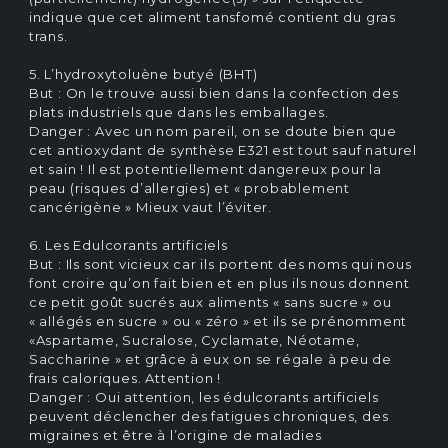
indique que cet aliment tansfomé contient du gras
trans.
5. L’hydroxytoluène butyé (BHT)
But : On le trouve aussi bien dans la confection des
plats industriels que dans les emballages.
Danger : Avec un nom pareil, on se doute bien que
cet antioxydant de synthèse E321 est tout sauf naturel
et sain ! Il est potentiellement dangereux pour la
peau (risques d’allergies) et « probablement
cancérigène » Mieux vaut l’éviter.
6. Les Edulcorants artificiels
But : Ils sont vicieux car ils portent des noms qui nous
font croire qu’on fait bien et en plus ils nous donnent
ce petit goût sucrés aux aliments « sans sucre » ou
« allégés en sucre » ou « zéro » et ils se prénomment
«Aspartame, Sucralose, Cyclamate, Néotame,
Saccharine » et grâce à eux on se régale à peu de
frais caloriques. Attention !
Danger : Oui attention, les édulcorants artificiels
peuvent déclencher des fatigues chroniques, des
migraines et être à l’origine de maladies