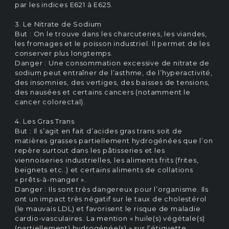
par les indices E621 à E625.
3. Le Nitrate de Sodium
But : On le trouve dans les charcuteries, les viandes,
les fromages et le poisson industriel. Il permet de les
conserver plus longtemps.
Danger : Une consommation excessive de nitrate de
sodium peut entraîner de l’asthme, de l’hyperactivité,
des insomnies, des vertiges, des baisses de tensions,
des nausées et certains cancers (notamment le
cancer colorectal).
4. Les Gras Trans
But : Il s’agit en fait d’acides gras trans soit de
matières grasses partiellement hydrogénées que l’on
repère surtout dans les pâtisseries et les
viennoiseries industrielles, les aliments frits (frites,
beignets etc..) et certains aliments de collations
« prêts-à-manger ».
Danger : Ils sont très dangereux pour l’organisme. Ils
ont un impact très négatif sur le taux de cholestérol
(le mauvais LDL) et favorisent le risque de maladie
cardio-vasculaires. La mention « huile(s) végétale(s)
(partiellement) hydrogénée(s) » sur l’étiquette