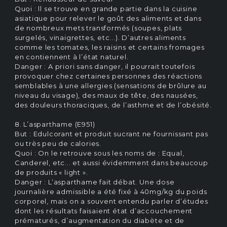
Quoi : ll se trouve en grande partie dans la cuisine
asiatique pour relever le goût des aliments et dans
de nombreux mets transformés (soupes, plats
surgelés, vinaigrettes, etc...). D’autres aliments
comme les tomates, les raisins et certains fromages
en contiennent à l’état naturel.
Danger : A priori sans danger, il pourrait toutefois
provoquer chez certaines personnes des réactions
semblables à une allergies (sensations de brûlure au
niveau du visage), des maux de tête, des nausées,
des douleurs thoraciques, de l’asthme et de l’obésité.
8. L’asparthame (E951)
But : Edulcorant et produit sucrant ne fournissant pas
ou très peu de calories.
Quoi : On le retrouve sous les noms de : Equal,
Canderel, etc... et aussi évidemment dans beaucoup
de produits « light ».
Danger : L’asparthame fait débat. Une dose
journalière admissible a été fixé à 40mg/kg du poids
corporel, mais on a souvent entendu parler d’études
dont les résultats faisaient état d’accouchement
prématurés, d’augmentation du diabète et de