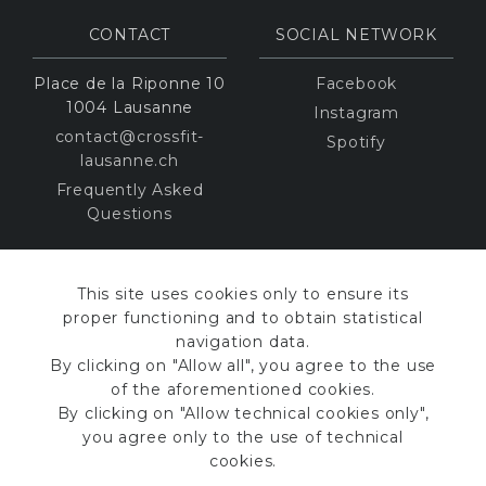
CONTACT
SOCIAL NETWORK
Place de la Riponne 10
Facebook
1004 Lausanne
Instagram
contact@crossfit-
Spotify
lausanne.ch
Frequently Asked
Questions
CROSSFIT
CERTIFIED
This site uses cookies only to ensure its
proper functioning and to obtain statistical
navigation data.
By clicking on "Allow all", you agree to the use
of the aforementioned cookies.
By clicking on "Allow technical cookies only",
you agree only to the use of technical
cookies.