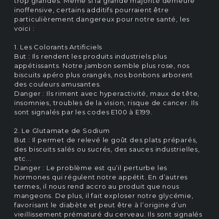
trop grandes. Même si la grande majorité demeure
inoffensive, certains additifs pourraient être
particulièrement dangereux pour notre santé, les
voici :
1. Les Colorants Artificiels
But : Ils rendent les produits industriels plus
appétissants. Notre jambon semble plus rose, nos
biscuits apéro plus orangés, nos bonbons arborent
des couleurs amusantes.
Danger : Ils riment avec hyperactivité, maux de tête,
insomnies, troubles de la vision, risque de cancer. Ils
sont signalés par les codes E100 à E199.
2. Le Glutamate de Sodium
But : Il permet de relevé le goût des plats préparés,
des biscuits salés ou sucrés, des sauces industrielles,
etc...
Danger : Le problème est qu’il perturbe les
hormones qui régulent notre appétit. En d’autres
termes, il nous rend accro au produit que nous
mangeons. De plus, il fait exploser notre glycémie,
favorisant le diabète et peut être à l’origine d’un
vieillissement prématuré du cerveau. Ils sont signalés