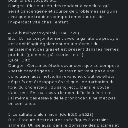
bouillons et soupes etc.
Danger : Plusieurs études tendent à conclure qu’il
serait cancérigène et source de problèmes sanguins,
ainsi que de troubles comportementaux et de
l’hypercactivité chez l’enfant.
4. Le butylhydroxynisol (BHA E320)
But : Utilisé conjointement avec la gallate de propyle,
cet additif agit également pour prévenir du
rancissement des gras et est présent dans les mêmes
produits (gommes, pâtisseries, etc..).
Quoi : Dito...
Danger : Certaines études avancent que ce composé
« serait cancérigène ». D’autres n’arrivent pas à une
conclusion aussi nette. En revanche, d’autres effets
négatifs ont été rapportés tel que : perturbation du
foie, du cholestérol, du sang, etc... Dans le doute,
s’abstenir. En tout cas vu le nom difficile à écrire et
j’ai même pas essayé de le prononcer. Il ne met pas
en confiance.
5. Le sulfate d’aluminium (de E520 à E523)
But : Procure des textures spécifiques à certains
aliments. Utilisé aussi dans le domaine des piscines et