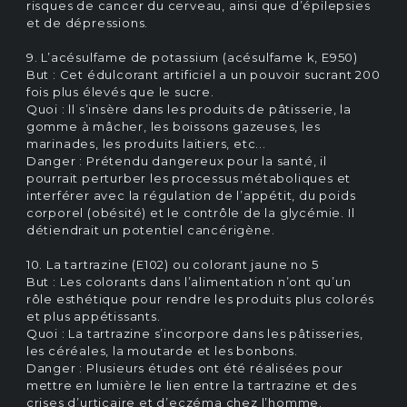
risques de cancer du cerveau, ainsi que d’épilepsies
et de dépressions.
9. L’acésulfame de potassium (acésulfame k, E950)
But : Cet édulcorant artificiel a un pouvoir sucrant 200
fois plus élevés que le sucre.
Quoi : ll s’insère dans les produits de pâtisserie, la
gomme à mâcher, les boissons gazeuses, les
marinades, les produits laitiers, etc...
Danger : Prétendu dangereux pour la santé, il
pourrait perturber les processus métaboliques et
interférer avec la régulation de l’appétit, du poids
corporel (obésité) et le contrôle de la glycémie. Il
détiendrait un potentiel cancérigène.
10. La tartrazine (E102) ou colorant jaune no 5
But : Les colorants dans l’alimentation n’ont qu’un
rôle esthétique pour rendre les produits plus colorés
et plus appétissants.
Quoi : La tartrazine s’incorpore dans les pâtisseries,
les céréales, la moutarde et les bonbons.
Danger : Plusieurs études ont été réalisées pour
mettre en lumière le lien entre la tartrazine et des
crises d’urticaire et d’eczéma chez l’homme.